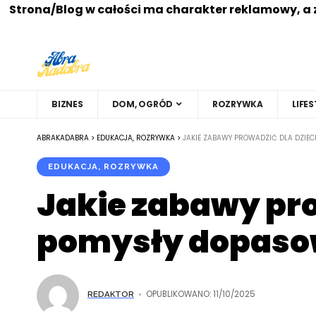
Strona/Blog w całości ma charakter reklamowy, a 
BIZNES
DOM, OGRÓD
ROZRYWKA
LIFES
ABRAKADABRA
>
EDUKACJA, ROZRYWKA
>
JAKIE ZABAWY PROWADZIĆ DLA DZIE
EDUKACJA, ROZRYWKA
Jakie zabawy pro
pomysły dopas
OPUBLIKOWANO: 11/10/2025
REDAKTOR