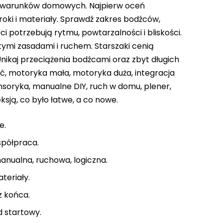
 i warunków domowych. Najpierw oceń
roki i materiały. Sprawdź zakres bodźców,
i potrzebują rytmu, powtarzalności i bliskości.
tymi zasadami i ruchem. Starszaki cenią
Unikaj przeciążenia bodźcami oraz zbyt długich
mięć, motoryka mała, motoryka duża, integracja
nsoryka, manualne DIY, ruch w domu, plener,
ksją, co było łatwe, a co nowe.
e.
współpraca.
anualna, ruchowa, logiczna.
teriały.
z końca.
d startowy.