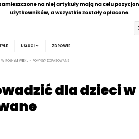
zamieszczone na niej artykuły mają na celu pozycjo
użytkowników, a wszystkie zostały opłacone.
TYLE
USŁUGI
ZDROWIE
CI W RÓŻNYM WIEKU – POMYSŁY DOPASOWANE
wadzić dla dzieci 
owane