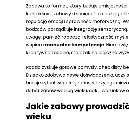
Zabawa to format, który buduje umiejętności
kontekście „zabawy dziecięce” oznaczają akt
regulację emocji i sprawność motoryczną. W
bodźców porządkuje integrację sensoryczną.
uwagę, pamięć roboczą i elastyczność myśleni
wspiera
manualne kompetencje
. Niemowlę
kreatywne zadania, starszak na logiczne wyz
Rodzic zyskuje gotowe pomysły, checklisty b
Dziecko zdobywa nowe doświadczenia, uczy si
buduje rytuał wspólnej radości przy ograniczo
dobór zabaw według wieku, celu i warunków o
Jakie zabawy prowadzić
wieku