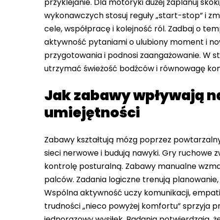
przyklejanie. Dla motoryki dużej zaplanuj skoki,
wykonawczych stosuj reguły „start-stop” i zm
cele, współpracę i kolejność ról. Zadbaj o tem
aktywność pytaniami o ulubiony moment i no
przygotowania i podnosi zaangażowanie. W st
utrzymać świeżość bodźców i równowagę kom
Jak zabawy wpływają na
umiejętności
Zabawy kształtują mózg poprzez powtarzalny w
sieci nerwowe i budują nawyki. Gry ruchowe z
kontrolę posturalną. Zabawy manualne wzmacn
palców. Zadania logiczne trenują planowanie,
Wspólna aktywność uczy komunikacji, empatii 
trudności „nieco powyżej komfortu” sprzyja 
jednorazowy wysiłek. Badania potwierdzają, 