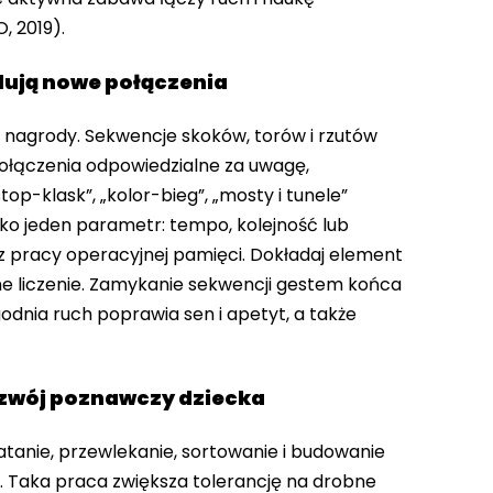
, 2019).
dują nowe połączenia
nagrody. Sekwencje skoków, torów i rzutów
połączenia odpowiedzialne za uwagę,
top-klask”, „kolor-bieg”, „mosty i tunele”
lko jeden parametr: tempo, kolejność lub
sz pracy operacyjnej pamięci. Dokładaj element
lne liczenie. Zamykanie sekwencji gestem końca
dnia ruch poprawia sen i apetyt, a także
zwój poznawczy dziecka
iatanie, przewlekanie, sortowanie i budowanie
 Taka praca zwiększa tolerancję na drobne