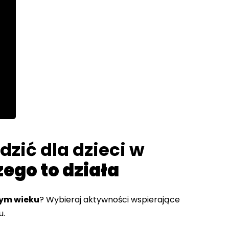
zić dla dzieci w
zego to działa
nym wieku
? Wybieraj aktywności wspierające
u.