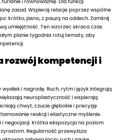
 turlanie i równoważnię. Dla funkcji
ianę zasad. Wspieraj relacje poprzez wspólne
po: krótko, jasno, z pauzą na oddech. Zamknij
wą umiejętność. Ten wzorzec skraca czas
ałym planie tygodnia rotuj tematy, aby
petencji.
 rozwój kompetencji i
ysiłek i nagrodę. Ruch, rytm i język integrują
większają neuroplastyczność i wspierają
iają chwyt, czucie głębokie i precyzję
 hamowanie reakcji i elastyczne myślenie.
i negocjacji. Krótka ekspozycja na poziom
przyrostom. Regularność przewyższa
że aktywna zabawa łączy ruch i naukę