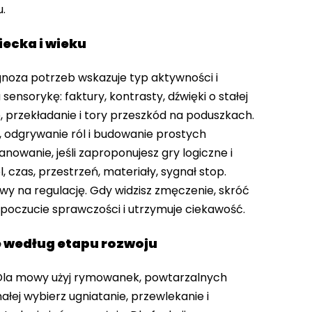
u.
iecka i wieku
agnoza potrzeb wskazuje typ aktywności i
ensorykę: faktury, kontrasty, dźwięki o stałej
 przekładanie i tory przeszkód na poduszkach.
 odgrywanie ról i budowanie prostych
anowanie, jeśli zaproponujesz gry logiczne i
, czas, przestrzeń, materiały, sygnał stop.
y na regulację. Gdy widzisz zmęczenie, skróć
 poczucie sprawczości i utrzymuje ciekawość.
 według etapu rozwoju
Dla mowy użyj rymowanek, powtarzalnych
ałej wybierz ugniatanie, przewlekanie i