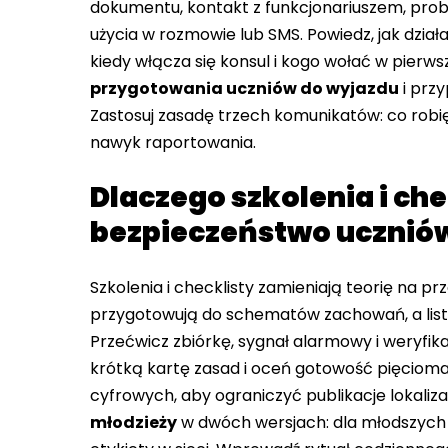
dokumentu, kontakt z funkcjonariuszem, pro
użycia w rozmowie lub SMS. Powiedz, jak dział
kiedy włącza się konsul i kogo wołać w pierwsz
przygotowania uczniów do wyjazdu
i przy
Zastosuj zasadę trzech komunikatów: co robię,
nawyk raportowania.
Dlaczego szkolenia i ch
bezpieczeństwo ucznió
Szkolenia i checklisty zamieniają teorię na pr
przygotowują do schematów zachowań, a lista
Przećwicz zbiórkę, sygnał alarmowy i weryfik
krótką kartę zasad i oceń gotowość pięciom
cyfrowych, aby ograniczyć publikacje lokaliz
młodzieży
w dwóch wersjach: dla młodszych i 