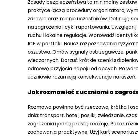
Zasady bezpieczeństwa to minimalny zestaw 
praktyce łączą procedury organizatora, wymag
zdrowie oraz mienie uczestników. Definiują s
na zagrożenia i cykl raportowania. Uwzględnij
ruchu i lokalne regulacje. Wprowadź identyfik
ICE w portfelu. Naucz rozpoznawania ryzyka: t
oszustwa. Omów sygnały ostrzegawcze, punkt
wieczornych. Dorzuć krótkie scenki szkoleniow
odmowę przyjęcia napoju od obcych. Po wdroż
uczniowie rozumieją konsekwencje naruszeń.
Jak rozmawiać z uczniami o zagroż
Rozmowa powinna być rzeczowa, krótka i osa
dnia: transport, hotel, posiłki, zwiedzanie, c
zagrożenia i jedną prostą reakcję. Pokaż różn
zachowania proaktywne. Użyj kart scenariuszy,