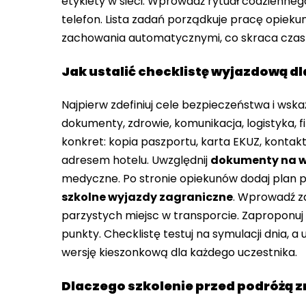
etykiety w sieci. Wprowadź rytuał codzienne
telefon. Lista zadań porządkuje pracę opieku
zachowania automatycznymi, co skraca czas r
Jak ustalić checklistę wyjazdową d
Najpierw zdefiniuj cele bezpieczeństwa i wskaź
dokumenty, zdrowie, komunikacja, logistyka, f
konkret: kopia paszportu, karta EKUZ, kontakt 
adresem hotelu. Uwzględnij
dokumenty na w
medyczne. Po stronie opiekunów dodaj plan
szkolne wyjazdy zagraniczne
. Wprowadź za
parzystych miejsc w transporcie. Zaproponuj k
punkty. Checklistę testuj na symulacji dnia, a
wersję kieszonkową dla każdego uczestnika.
Dlaczego szkolenie przed podróżą 