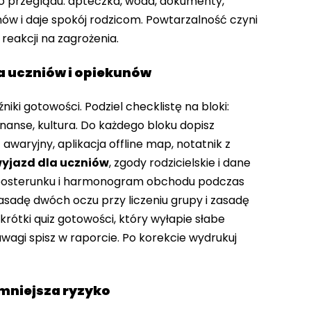
go przeglądu: apteczka, woda, dokumenty,
nów i daje spokój rodzicom. Powtarzalność czyni
eakcji na zagrożenia.
la uczniów i opiekunów
niki gotowości. Podziel checklistę na bloki:
inanse, kultura. Do każdego bloku dopisz
awaryjny, aplikacja offline map, notatnik z
yjazd dla uczniów
, zgody rodzicielskie i dane
 posterunku i harmonogram obchodu podczas
sadę dwóch oczu przy liczeniu grupy i zasadę
rótki quiz gotowości, który wyłapie słabe
 uwagi spisz w raporcie. Po korekcie wydrukuj
zmniejsza ryzyko