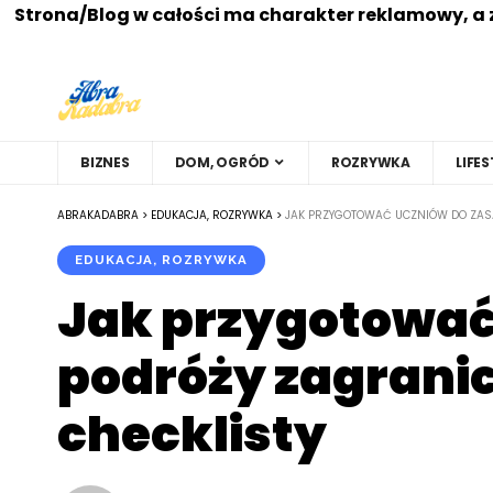
Strona/Blog w całości ma charakter reklamowy, a 
BIZNES
DOM, OGRÓD
ROZRYWKA
LIFES
ABRAKADABRA
>
EDUKACJA, ROZRYWKA
>
JAK PRZYGOTOWAĆ UCZNIÓW DO ZASA
EDUKACJA, ROZRYWKA
Jak przygotować
podróży zagranic
checklisty