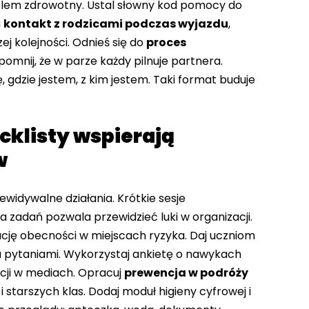
blem zdrowotny. Ustal słowny kod pomocy do
a
kontakt z rodzicami podczas wyjazdu
,
ej kolejności. Odnieś się do
proces
pomnij, że w parze każdy pilnuje partnera.
 gdzie jestem, z kim jestem. Taki format buduje
ecklisty wspierają
w
zewidywalne działania. Krótkie sesje
 zadań pozwala przewidzieć luki w organizacji.
ację obecności w miejscach ryzyka. Daj uczniom
a pytaniami. Wykorzystaj ankietę o nawykach
acji w mediach. Opracuj
prewencja w podróży
starszych klas. Dodaj moduł higieny cyfrowej i