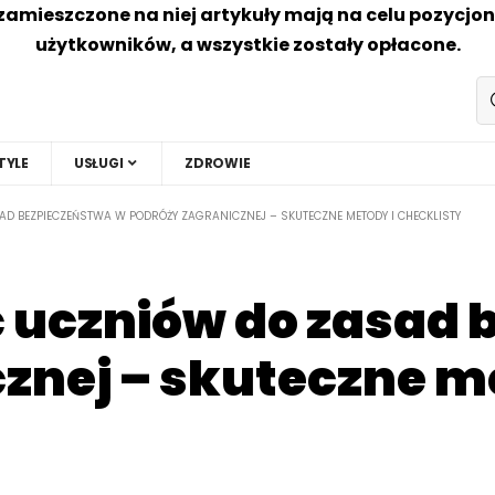
zamieszczone na niej artykuły mają na celu pozycjo
użytkowników, a wszystkie zostały opłacone.
TYLE
USŁUGI
ZDROWIE
D BEZPIECZEŃSTWA W PODRÓŻY ZAGRANICZNEJ – SKUTECZNE METODY I CHECKLISTY
 uczniów do zasad 
znej – skuteczne m