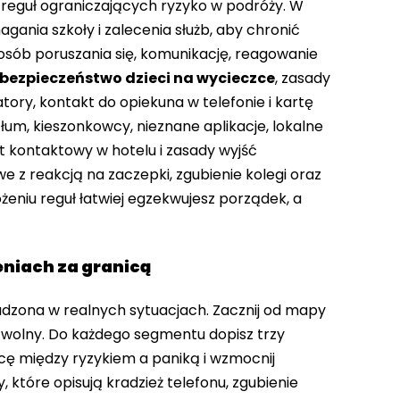
reguł ograniczających ryzyko w podróży. W
ania szkoły i zalecenia służb, aby chronić
posób poruszania się, komunikację, reagowanie
bezpieczeństwo dzieci na wycieczce
, zasady
atory, kontakt do opiekuna w telefonie i kartę
łum, kieszonkowcy, nieznane aplikacje, lokalne
 kontaktowy w hotelu i zasady wyjść
e z reakcją na zaczepki, zgubienie kolegi oraz
eniu reguł łatwiej egzekwujesz porządek, a
eniach za granicą
dzona w realnych sytuacjach. Zacznij od mapy
zas wolny. Do każdego segmentu dopisz trzy
icę między ryzykiem a paniką i wzmocnij
 które opisują kradzież telefonu, zgubienie