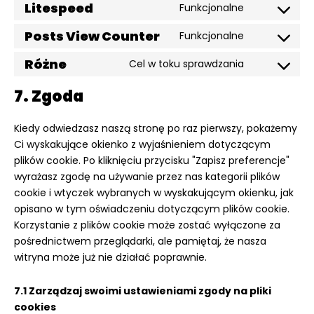
to
Litespeed
elementor
Funkcjonalne
Consent
service
to
Posts View Counter
wordpress
Funkcjonalne
Consent
service
to
Różne
litespeed
Cel w toku sprawdzania
Consent
service
to
posts-
7. Zgoda
service
view-
różne
counter
Kiedy odwiedzasz naszą stronę po raz pierwszy, pokażemy
Ci wyskakujące okienko z wyjaśnieniem dotyczącym
plików cookie. Po kliknięciu przycisku "Zapisz preferencje"
wyrażasz zgodę na używanie przez nas kategorii plików
cookie i wtyczek wybranych w wyskakującym okienku, jak
opisano w tym oświadczeniu dotyczącym plików cookie.
Korzystanie z plików cookie może zostać wyłączone za
pośrednictwem przeglądarki, ale pamiętaj, że nasza
witryna może już nie działać poprawnie.
7.1 Zarządzaj swoimi ustawieniami zgody na pliki
cookies