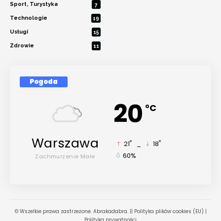
Sport, Turystyka
7
Technologie
19
Usługi
15
Zdrowie
11
Pogoda
20
°C
Warszawa
21
_
18
°
°
60%
Zachmurzenie Małe
© Wszelkie prawa zastrzeżone. Abrakadabra. ||
Polityka plików cookies (EU)
|
Polityka prywatności