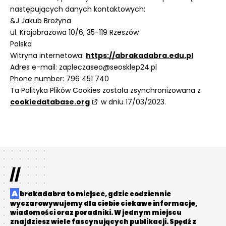
następujących danych kontaktowych:
&J Jakub Brożyna
ul. Krajobrazowa 10/6, 35-119 Rzeszów
Polska
Witryna internetowa:
https://abrakadabra.edu.pl
Adres e-mail:
zapleczaseo@seosklep24.pl
Phone number: 796 451 740
Ta Polityka Plików Cookies została zsynchronizowana z
cookiedatabase.org
w dniu 17/03/2023.
//
Abrakadabra to miejsce, gdzie codziennie
wyczarowywujemy dla ciebie ciekawe informacje,
wiadomości oraz poradniki. W jednym miejscu
znajdziesz wiele fascynujących publikacji. Spędź z