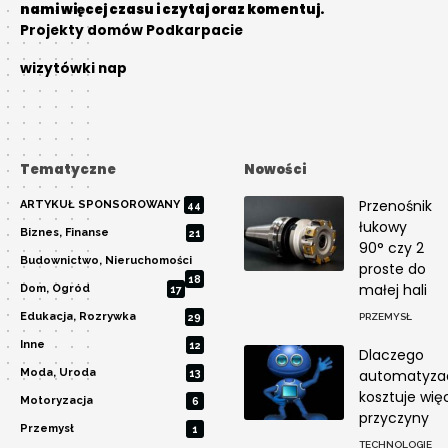
nami więcej czasu i czytaj oraz komentuj.
Projekty domów Podkarpacie
wizytówki nap
Tematyczne
Nowości
Przenośnik
ARTYKUŁ SPONSOROWANY
44
łukowy
Biznes, Finanse
21
90° czy 2
Budownictwo, Nieruchomości
proste do
18
małej hali
Dom, Ogród
17
Edukacja, Rozrywka
29
PRZEMYSŁ
Inne
12
Dlaczego
Moda, Uroda
automatyza
13
kosztuje więc
Motoryzacja
6
przyczyny
Przemysł
1
TECHNOLOGIE