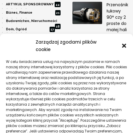
Przenośnik
ARTYKUŁ SPONSOROWANY
44
łukowy
Biznes, Finanse
21
90° czy 2
Budownictwo, Nieruchomości
proste do
18
małej hali
Dom, Ogród
17
Edukacja, Rozrywka
29
PRZEMYSŁ
Zarządzaj zgodami plików
Inne
12
Dlaczego
cookie
Moda, Uroda
automatyza
13
kosztuje więc
W celu świadczenia usług na najwyższym poziomie w ramach
Motoryzacja
6
naszej strony internetowej korzystamy z plików cookies. Pliki cookies
przyczyny
Przemysł
1
umożliwiają nam zapewnienie prawidłowego działania naszej
TECHNOLOGIE
strony internetowej oraz realizację podstawowych jej funkcji, a po
Sport, Turystyka
7
uzyskaniu Twojej zgody, pliki cookies są przez nas wykorzystywane
Technologie
do dokonywania pomiarów i analiz korzystania ze strony
19
internetowej, a także do celów marketingowych. Strona
Usługi
15
wykorzystuje również pliki cookies podmiotów trzecich w celu
korzystania z zewnętrznych narzędzi analitycznych i
Zdrowie
11
marketingowych. Aby wyrazić zgodę na instalowanie na Twoim
urządzeniu końcowym plików cookies wszystkich wskazanych
wyżej kategorii kliknij przycisk "Akceptuję". Poszczególne ustawienia
Pogoda
plików cookies możesz zmieniać po kliknięciu przycisku „Zobacz
preferencje”. Jeśli ustawienia odpowiadają Twoim preferencjom,