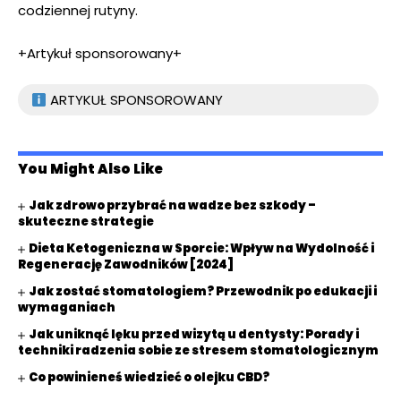
codziennej rutyny.
+Artykuł sponsorowany+
ARTYKUŁ SPONSOROWANY
You Might Also Like
Jak zdrowo przybrać na wadze bez szkody –
skuteczne strategie
Dieta Ketogeniczna w Sporcie: Wpływ na Wydolność i
Regenerację Zawodników [2024]
Jak zostać stomatologiem? Przewodnik po edukacji i
wymaganiach
Jak uniknąć lęku przed wizytą u dentysty: Porady i
techniki radzenia sobie ze stresem stomatologicznym
Co powinieneś wiedzieć o olejku CBD?