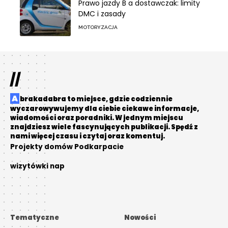
Prawo jazdy B a dostawczak: limity
DMC i zasady
MOTORYZACJA
//
Abrakadabra to miejsce, gdzie codziennie
wyczarowywujemy dla ciebie ciekawe informacje,
wiadomości oraz poradniki. W jednym miejscu
znajdziesz wiele fascynujących publikacji. Spędź z
nami więcej czasu i czytaj oraz komentuj.
Projekty domów Podkarpacie
wizytówki nap
Tematyczne
Nowości