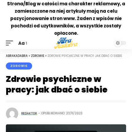
Strona/Blog w całości ma charakter reklamowy, a
zamieszczone na niej artykuły mają na celu
pozycjonowanie stron www. Żaden z wpisów nie
pochodzi od użytkowników, a wszystkie zostały
opłacone.
Aa
ABRAKADABRA
>
ZDROWIE
>
ZDROWIE PSYCHICZNE W PRACY: JAK DBAĆ O SIEBIE
ZDROWIE
Zdrowie psychiczne w
pracy: jak dbać o siebie
OPUBLIKOWANO: 23/11/2023
REDAKTOR