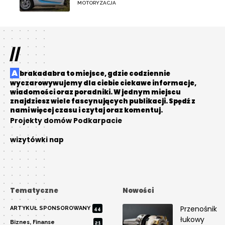
MOTORYZACJA
//
Abrakadabra to miejsce, gdzie codziennie
wyczarowywujemy dla ciebie ciekawe informacje,
wiadomości oraz poradniki. W jednym miejscu
znajdziesz wiele fascynujących publikacji. Spędź z
nami więcej czasu i czytaj oraz komentuj.
Projekty domów Podkarpacie
wizytówki nap
Tematyczne
Nowości
Przenośnik
ARTYKUŁ SPONSOROWANY
44
łukowy
Biznes, Finanse
21