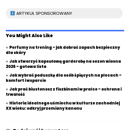
ARTYKUŁ SPONSOROWANY
You Might Also Like
Perfumy na trening – jak dobrać zapach bezpieczny
dla skóry
Jak stworzyć kapsułową garderobę na sezon wiosna
2026 – gotowa lista
Jak wybrać poduszkę dla osób śpiących na plecach –
komfort i wsparcie
Jak prać biustonosz z fiszbinami w pralce – ochrona i
trwałość
Historia idealnego uśmiechu w kulturze zachodniej
XX wieku: odkryj przemiany kanonu