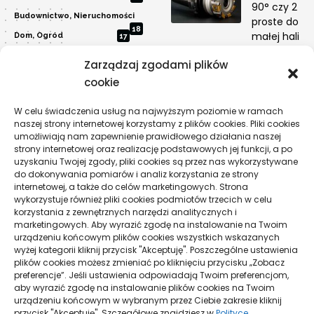
90° czy 2
Budownictwo, Nieruchomości
proste do
18
małej hali
Dom, Ogród
17
Edukacja, Rozrywka
29
PRZEMYSŁ
Zarządzaj zgodami plików
Inne
12
cookie
Dlaczego
Moda, Uroda
automatyza
13
kosztuje więc
W celu świadczenia usług na najwyższym poziomie w ramach
Motoryzacja
6
naszej strony internetowej korzystamy z plików cookies. Pliki cookies
przyczyny
Przemysł
1
umożliwiają nam zapewnienie prawidłowego działania naszej
TECHNOLOGIE
strony internetowej oraz realizację podstawowych jej funkcji, a po
Sport, Turystyka
7
uzyskaniu Twojej zgody, pliki cookies są przez nas wykorzystywane
do dokonywania pomiarów i analiz korzystania ze strony
Technologie
19
internetowej, a także do celów marketingowych. Strona
Usługi
15
wykorzystuje również pliki cookies podmiotów trzecich w celu
korzystania z zewnętrznych narzędzi analitycznych i
Zdrowie
11
marketingowych. Aby wyrazić zgodę na instalowanie na Twoim
urządzeniu końcowym plików cookies wszystkich wskazanych
wyżej kategorii kliknij przycisk "Akceptuję". Poszczególne ustawienia
plików cookies możesz zmieniać po kliknięciu przycisku „Zobacz
Pogoda
preferencje”. Jeśli ustawienia odpowiadają Twoim preferencjom,
aby wyrazić zgodę na instalowanie plików cookies na Twoim
20
°C
urządzeniu końcowym w wybranym przez Ciebie zakresie kliknij
przycisk "Akceptuję". Szczegółowe znajdziesz w
Polityce