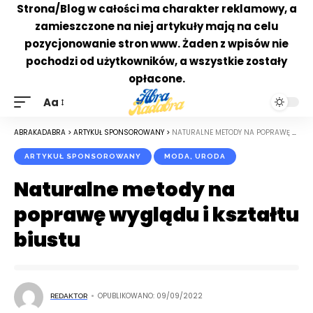
Strona/Blog w całości ma charakter reklamowy, a
zamieszczone na niej artykuły mają na celu
pozycjonowanie stron www. Żaden z wpisów nie
pochodzi od użytkowników, a wszystkie zostały
opłacone.
Aa
ABRAKADABRA
>
ARTYKUŁ SPONSOROWANY
>
NATURALNE METODY NA POPRAWĘ WYGLĄDU I KSZTAŁTU BIUSTU
ARTYKUŁ SPONSOROWANY
MODA, URODA
Naturalne metody na
poprawę wyglądu i kształtu
biustu
OPUBLIKOWANO: 09/09/2022
REDAKTOR