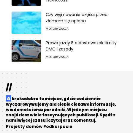
TECHNOLOGIE
Czy wyjmowanie części przed
złomem się opłaca
MOTORYZACJA
Prawo jazdy B a dostawczak: limity
DMC i zasady
MOTORYZACJA
//
Abrakadabra to miejsce, gdzie codziennie
wyczarowywujemy dla ciebie ciekawe informacje,
wiadomości oraz poradniki. W jednym miejscu
znajdziesz wiele fascynujących publikacji. Spędź z
nami więcej czasu i czytaj oraz komentuj.
Projekty domów Podkarpacie