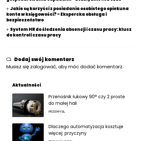
Jakie są korzyści z posiadania osobistego opiekuna
konta w księgowości? – Ekspercka obsługa i
bezpieczeństwo
System HR do śledzenia absencji i czasu pracy: klucz
do kontroli czasu pracy
Dodaj swój komentarz
Musisz się
zalogować
, aby móc dodać komentarz.
Aktualności
Przenośnik łukowy 90° czy 2 proste
do małej hali
PRZEMYSŁ
Dlaczego automatyzacja kosztuje
więcej: przyczyny