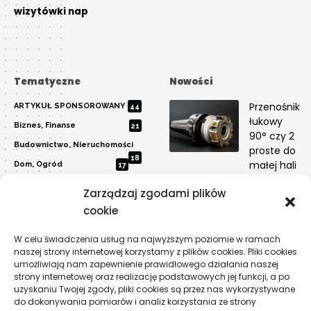
wizytówki nap
Tematyczne
Nowości
Przenośnik
ARTYKUŁ SPONSOROWANY
44
łukowy
Biznes, Finanse
21
90° czy 2
Budownictwo, Nieruchomości
proste do
18
małej hali
Dom, Ogród
17
Edukacja, Rozrywka
29
PRZEMYSŁ
Zarządzaj zgodami plików
Inne
12
Dlaczego
cookie
Moda, Uroda
automatyza
13
kosztuje więc
W celu świadczenia usług na najwyższym poziomie w ramach
Motoryzacja
6
naszej strony internetowej korzystamy z plików cookies. Pliki cookies
przyczyny
Przemysł
1
umożliwiają nam zapewnienie prawidłowego działania naszej
TECHNOLOGIE
strony internetowej oraz realizację podstawowych jej funkcji, a po
Sport, Turystyka
7
uzyskaniu Twojej zgody, pliki cookies są przez nas wykorzystywane
Technologie
do dokonywania pomiarów i analiz korzystania ze strony
19