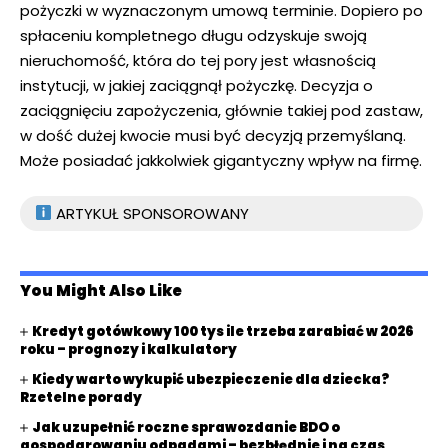
pożyczki w wyznaczonym umową terminie. Dopiero po
spłaceniu kompletnego długu odzyskuje swoją
nieruchomość, która do tej pory jest własnością
instytucji, w jakiej zaciągnął pożyczkę. Decyzja o
zaciągnięciu zapożyczenia, głównie takiej pod zastaw,
w dość dużej kwocie musi być decyzją przemyślaną.
Może posiadać jakkolwiek gigantyczny wpływ na firmę.
ARTYKUŁ SPONSOROWANY
You Might Also Like
Kredyt gotówkowy 100 tys ile trzeba zarabiać w 2026
roku – prognozy i kalkulatory
Kiedy warto wykupić ubezpieczenie dla dziecka?
Rzetelne porady
Jak uzupełnić roczne sprawozdanie BDO o
gospodarowaniu odpadami – bezbłędnie i na czas