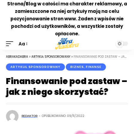
Strona/Blog w całości ma charakter reklamowy, a
zamieszczone na niej artykuły mają na celu
pozycjonowanie stron www. Żaden z wpisów nie
pochodzi od użytkowników, a wszystkie zostały
opłacone.
Aa
ABRAKADABRA
>
ARTYKUŁ SPONSOROWANY
>
FINANSOWANIE POD ZASTAW – JAK Z NIEGO SKORZYSTAĆ?
ARTYKUŁ SPONSOROWANY
BIZNES, FINANSE
Finansowanie pod zastaw –
jak z niego skorzystać?
OPUBLIKOWANO: 09/11/2022
REDAKTOR