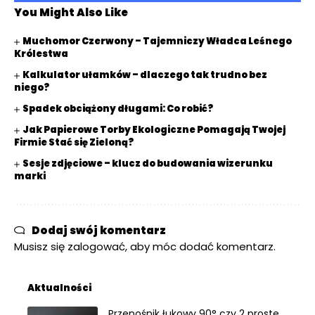
You Might Also Like
Muchomor Czerwony – Tajemniczy Władca Leśnego
Królestwa
Kalkulator ułamków – dlaczego tak trudno bez
niego?
Spadek obciążony długami: Co robić?
Jak Papierowe Torby Ekologiczne Pomagają Twojej
Firmie Stać się Zieloną?
Sesje zdjęciowe – klucz do budowania wizerunku
marki
Dodaj swój komentarz
Musisz się
zalogować
, aby móc dodać komentarz.
Aktualności
Przenośnik łukowy 90° czy 2 proste