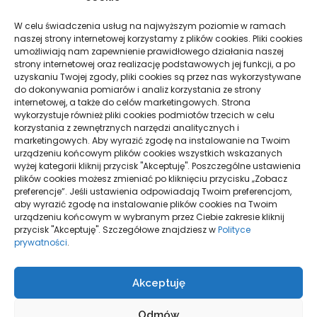
Moda, Uroda
automatyza
13
kosztuje więc
W celu świadczenia usług na najwyższym poziomie w ramach
Motoryzacja
6
naszej strony internetowej korzystamy z plików cookies. Pliki cookies
przyczyny
Przemysł
1
umożliwiają nam zapewnienie prawidłowego działania naszej
TECHNOLOGIE
strony internetowej oraz realizację podstawowych jej funkcji, a po
Sport, Turystyka
7
uzyskaniu Twojej zgody, pliki cookies są przez nas wykorzystywane
Technologie
do dokonywania pomiarów i analiz korzystania ze strony
19
internetowej, a także do celów marketingowych. Strona
Usługi
15
wykorzystuje również pliki cookies podmiotów trzecich w celu
korzystania z zewnętrznych narzędzi analitycznych i
Zdrowie
11
marketingowych. Aby wyrazić zgodę na instalowanie na Twoim
urządzeniu końcowym plików cookies wszystkich wskazanych
wyżej kategorii kliknij przycisk "Akceptuję". Poszczególne ustawienia
Pogoda
plików cookies możesz zmieniać po kliknięciu przycisku „Zobacz
preferencje”. Jeśli ustawienia odpowiadają Twoim preferencjom,
aby wyrazić zgodę na instalowanie plików cookies na Twoim
20
°C
urządzeniu końcowym w wybranym przez Ciebie zakresie kliknij
przycisk "Akceptuję". Szczegółowe znajdziesz w
Polityce
prywatności
.
Warszawa
21
_
18
°
°
Akceptuję
60%
Zachmurzenie Małe
Odmów