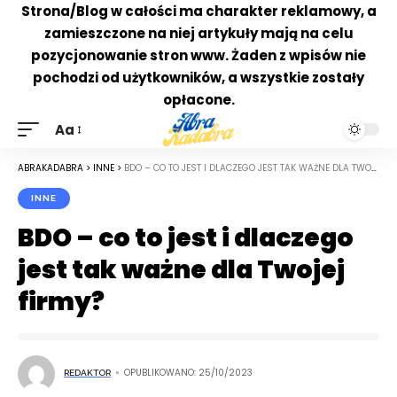
Strona/Blog w całości ma charakter reklamowy, a
zamieszczone na niej artykuły mają na celu
pozycjonowanie stron www. Żaden z wpisów nie
pochodzi od użytkowników, a wszystkie zostały
opłacone.
Aa
ABRAKADABRA
>
INNE
>
BDO – CO TO JEST I DLACZEGO JEST TAK WAŻNE DLA TWOJEJ FIRMY?
INNE
BDO – co to jest i dlaczego
jest tak ważne dla Twojej
firmy?
OPUBLIKOWANO: 25/10/2023
REDAKTOR