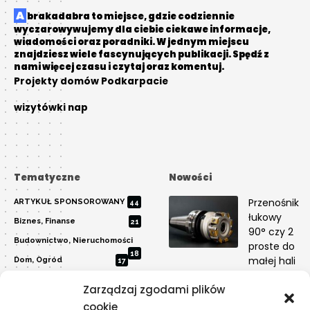
Abrakadabra to miejsce, gdzie codziennie
wyczarowywujemy dla ciebie ciekawe informacje,
wiadomości oraz poradniki. W jednym miejscu
znajdziesz wiele fascynujących publikacji. Spędź z
nami więcej czasu i czytaj oraz komentuj.
Projekty domów Podkarpacie
wizytówki nap
Tematyczne
Nowości
Przenośnik
ARTYKUŁ SPONSOROWANY
44
łukowy
Biznes, Finanse
21
90° czy 2
Budownictwo, Nieruchomości
proste do
18
małej hali
Dom, Ogród
17
Edukacja, Rozrywka
29
PRZEMYSŁ
Zarządzaj zgodami plików
Inne
12
Dlaczego
cookie